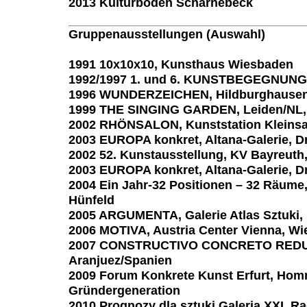
2013 Kulturboden Scharnebeck
Gruppenausstellungen (Auswahl)
1991 10x10x10, Kunsthaus Wiesbaden
1992/1997 1. und 6. KUNSTBEGEGNUNG
1996 WUNDERZEICHEN, Hildburghausen
1999 THE SINGING GARDEN, Leiden/NL
2002 RHÖNSALON, Kunststation Kleins
2003 EUROPA konkret, Altana-Galerie, 
2002 52. Kunstausstellung, KV Bayreuth,
2003 EUROPA konkret, Altana-Galerie, 
2004 Ein Jahr-32 Positionen – 32 Räum
Hünfeld
2005 ARGUMENTA, Galerie Atlas Sztuki,
2006 MOTIVA, Austria Center Vienna, Wi
2007 CONSTRUCTIVO CONCRETO REDUC
Aranjuez/Spanien
2009 Forum Konkrete Kunst Erfurt, Hom
Gründergeneration
2010 Prognozy dla sztuki Galeria XXI, 