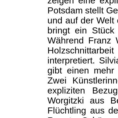
zeigen eine expli
Potsdam stellt Ge
und auf der Welt
bringt ein Stück
Während Franz W
Holzschnittarbe
interpretiert. S
gibt einen mehr 
Zwei Künstlerin
expliziten Bezu
Worgitzki aus Be
Flüchtling aus 