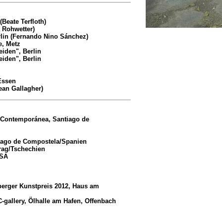
(Beate Terfloth)
a Rohwetter)
rlin (Fernando Nino Sánchez)
e, Metz
iden", Berlin
iden", Berlin
 Essen
Sean Gallagher)
e Contemporánea, Santiago de
tiago de Compostela/Spanien
Prag/Tschechien
USA
berger Kunstpreis 2012, Haus am
gallery, Ölhalle am Hafen, Offenbach