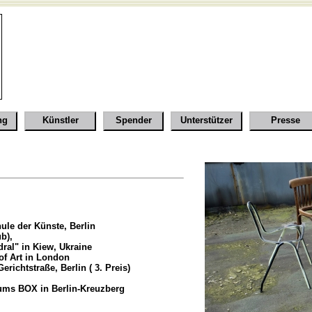
ng
Künstler
Spender
Unterstützer
Presse
le der Künste, Berlin
b),
ral" in Kiew, Ukraine
f Art in London
richtstraße, Berlin ( 3. Preis)
ums BOX in Berlin-Kreuzberg