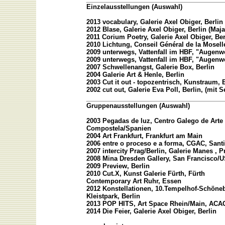
Einzelausstellungen (Auswahl)
2013 vocabulary, Galerie Axel Obiger, Berlin 
2012 Blase, Galerie Axel Obiger, Berlin (Maj
2011 Corium Poetry, Galerie Axel Obiger, Be
2010 Lichtung, Conseil Général de la Mosell
2009 unterwegs, Vattenfall im HBF, "Augenwe
2009 unterwegs, Vattenfall im HBF, "Augenwe
2007 Schwellenangst, Galerie Box, Berlin
2004 Galerie Art & Henle, Berlin
2003 Cut it out - topozentrisch, Kunstraum,
2002 cut out, Galerie Eva Poll, Berlin, (mit 
Gruppenausstellungen (Auswahl)
2003 Pegadas de luz, Centro Galego de Art
Compostela/Spanien
2004 Art Frankfurt, Frankfurt am Main
2006 entre o proceso e a forma, CGAC, San
2007 intercity Prag/Berlin, Galerie Manes , 
2008 Mina Dresden Gallery, San Francisco/
2009 Preview, Berlin
2010 Cut.X, Kunst Galerie Fürth, Fürth
Contemporary Art Ruhr, Essen
2012 Konstellationen, 10.Tempelhof-Schöne
Kleistpark, Berlin
2013 POP HITS, Art Space Rhein/Main, ACAC-
2014 Die Feier, Galerie Axel Obiger, Berlin